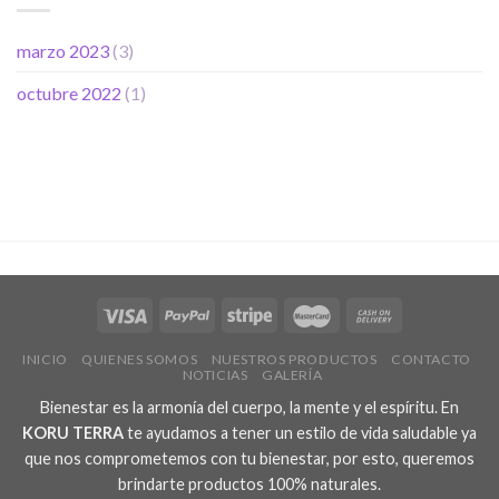
marzo 2023
(3)
octubre 2022
(1)
INICIO
QUIENES SOMOS
NUESTROS PRODUCTOS
CONTACTO
NOTICIAS
GALERÍA
Bienestar es la armonía del cuerpo, la mente y el espíritu. En
KORU TERRA
te ayudamos a tener un estilo de vida saludable ya
que nos comprometemos con tu bienestar, por esto, queremos
brindarte productos 100% naturales.