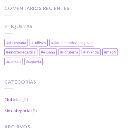
COMENTARIOS RECIENTES
ETIQUETAS
#abcespaña
#cultivos
#eladelantadodesegovia
#elnortedecastilla
#españa
#koruterra
#lavanda
#maori
#paniora
#segovia
CATEGORÍAS
Noticias
(2)
Sin categoría
(2)
ARCHIVOS