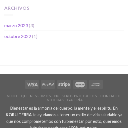
ARCHIVOS
marzo 2023
(3)
octubre 2022
(1)
INICIO
QUIENES SOMOS
NUESTROS PRODUCTOS
CONTACTO
NOTICIAS
GALERÍA
Bienestar es la armonía del cuerpo, la mente y el espíritu. En
KORU TERRA
te ayudamos a tener un estilo de vida saludable ya
que nos comprometemos con tu bienestar, por esto, queremos
brindarte productos 100% naturales.