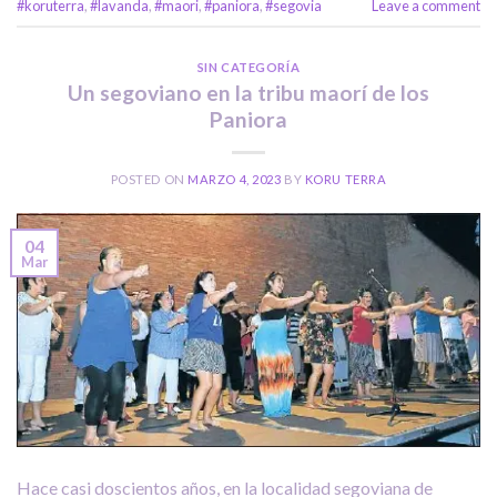
#koruterra
,
#lavanda
,
#maori
,
#paniora
,
#segovia
Leave a comment
SIN CATEGORÍA
Un segoviano en la tribu maorí de los
Paniora
POSTED ON
MARZO 4, 2023
BY
KORU TERRA
04
Mar
Hace casi doscientos años, en la localidad segoviana de