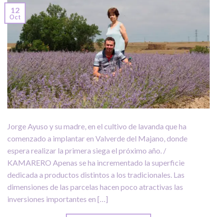
12
Oct
Jorge Ayuso y su madre, en el cultivo de lavanda que ha
comenzado a implantar en Valverde del Majano, donde
espera realizar la primera siega el próximo año. /
KAMARERO Apenas se ha incrementado la superficie
dedicada a productos distintos a los tradicionales. Las
dimensiones de las parcelas hacen poco atractivas las
inversiones importantes en […]