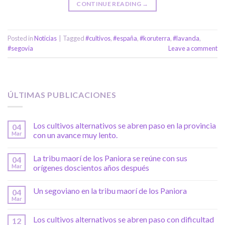
CONTINUE READING
→
Posted in
Noticias
|
Tagged
#cultivos
,
#españa
,
#koruterra
,
#lavanda
,
#segovia
Leave a comment
ÚLTIMAS PUBLICACIONES
Los cultivos alternativos se abren paso en la provincia
04
Mar
con un avance muy lento.
La tribu maorí de los Paniora se reúne con sus
04
Mar
orígenes doscientos años después
Un segoviano en la tribu maorí de los Paniora
04
Mar
Los cultivos alternativos se abren paso con dificultad
12