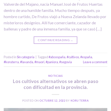
Valverde del Majano, nacía Manuel José de Frutos Huertas
dentro de una humilde familia. Mucho tiempo después, ya
hombre curtido, De Frutos viajó a Nueva Zelanda llevado por
misterioros designios. Allí fue comerciante, cazador de
ballenas y padre de una inmensa familia, ya que se casó […]
CONTINUE READING
→
Posted in
Sin categoría
|
Tagged
#abcespaña
,
#cultivos
,
#españa
,
#koruterra
,
#lavanda
,
#maori
,
#paniora
,
#segovia
Leave a comment
NOTICIAS
Los cultivos alternativos se abren paso
con dificultad en la provincia.
POSTED ON
OCTUBRE 12, 2022
BY
KORU TERRA