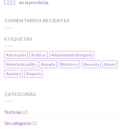
Oct
en la provincia.
COMENTARIOS RECIENTES
ETIQUETAS
#abcespaña
#cultivos
#eladelantadodesegovia
#elnortedecastilla
#españa
#koruterra
#lavanda
#maori
#paniora
#segovia
CATEGORÍAS
Noticias
(2)
Sin categoría
(2)