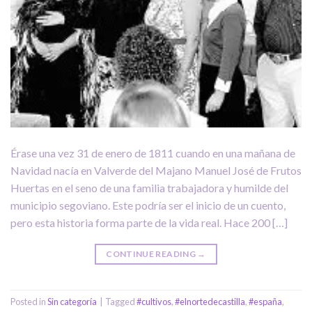
Érase una vez 31 de enero de 1811 cuando en una mañana de
Navidad nacía en Valverde del Majano Manuel José de Frutos
Huertas en el seno de una familia trabajadora y humilde del
municipio segoviano. Este podría ser el inicio de un cuento,
pero esta historia forma parte de la vida real. Hace 200 […]
CONTINUE READING
→
Posted in
Sin categoría
|
Tagged
#cultivos
,
#elnortedecastilla
,
#españa
,