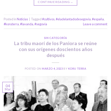
CONTINUE READING
→
Posted in
Noticias
|
Tagged
#cultivos
,
#eladelantadodesegovia
,
#españa
,
#koruterra
,
#lavanda
,
#segovia
Leave a comment
SIN CATEGORÍA
La tribu maorí de los Paniora se reúne
con sus orígenes doscientos años
después
POSTED ON
MARZO 4, 2023
BY
KORU TERRA
04
Mar