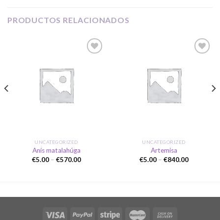
PRODUCTOS RELACIONADOS
Añadir
Añadir
a la
a la
lista de
lista de
deseos
deseos
UNCATEGORIZED
UNCATEGORIZED
Anís matalahúga
Artemisa
Price
Price
€
5.00
–
€
570.00
€
5.00
–
€
840.00
range:
range:
€5.00
€5.00
through
through
€570.00
€840.00