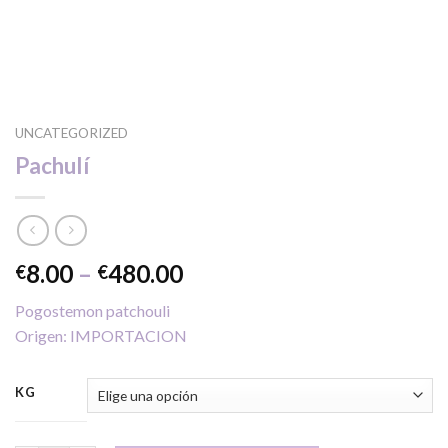
UNCATEGORIZED
Pachulí
Price
8.00
–
480.00
€
€
range:
Pogostemon patchouli
€8.00
Origen: IMPORTACION
through
€480.00
KG