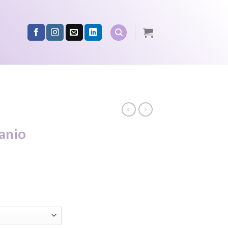
anio
ce
ge:
00
ough
4.00