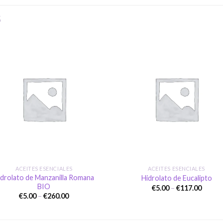
S
Añadir
Aña
a la
a l
lista de
lista
deseos
des
+
ACEITES ESENCIALES
ACEITES ESENCIALES
idrolato de Manzanilla Romana
Hidrolato de Eucalipto
BIO
Price
€
5.00
–
€
117.00
range:
Price
€
5.00
–
€
260.00
€5.00
range:
throu
€5.00
€117.0
through