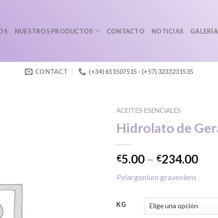
OS
NUESTROS PRODUCTOS
CONTACTO
NOTICIAS
GALERÍA
CONTACT
(+34) 611507515 - (+57) 3233231535
ACEITES ESENCIALES
Hidrolato de Ger
Añadir
Pri
5.00
–
234.00
€
€
a la
ran
lista de
Pelargonium graveolens
deseos
€5.
thr
€23
KG