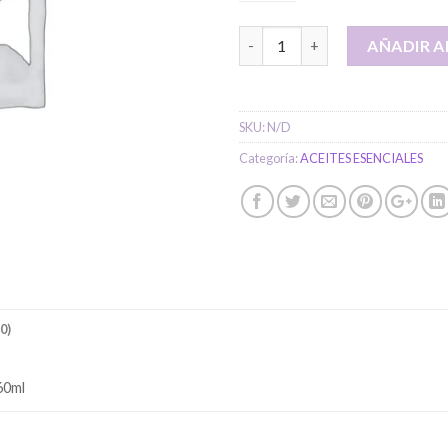
Hidrolato de Geranio cantidad
AÑADIR A
SKU:
N/D
Categoría:
ACEITES ESENCIALES
0)
60ml