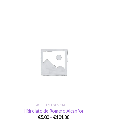
dir
Añadir
a
a la
 de
lista de
eos
deseos
+
ACEITES ESENCIALES
Hidrolato de Romero Alcanfor
Price
€
5.00
–
€
104.00
range:
€5.00
gh
through
0
€104.00