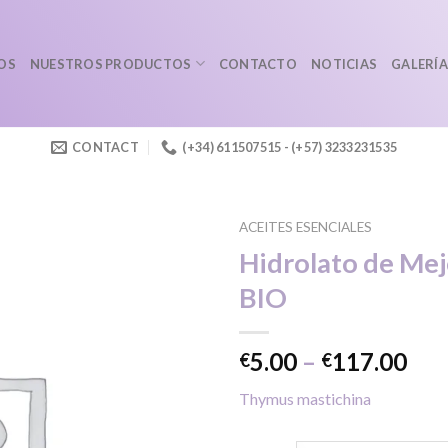
OS
NUESTROS PRODUCTOS
CONTACTO
NOTICIAS
GALERÍA
CONTACT
(+34) 611507515 - (+57) 3233231535
ACEITES ESENCIALES
Hidrolato de Me
BIO
Añadir
a la
lista de
Pri
5.00
–
117.00
€
€
deseos
ran
Thymus mastichina
€5.
thr