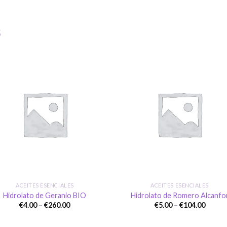
S
Añadir
Aña
a la
a l
lista de
lista
deseos
des
+
ACEITES ESENCIALES
ACEITES ESENCIALES
Hidrolato de Geranio BIO
Hidrolato de Romero Alcanfo
Price
Price
€
4.00
–
€
260.00
€
5.00
–
€
104.00
range:
range:
€4.00
€5.00
through
throu