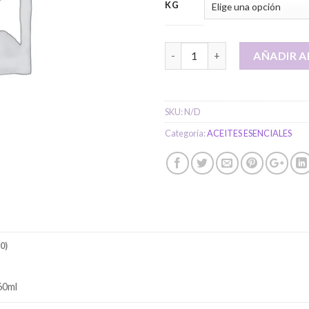
€11
KG
Hidrolato de Mejorana BIO ca
AÑADIR A
SKU:
N/D
Categoría:
ACEITES ESENCIALES
0)
60ml