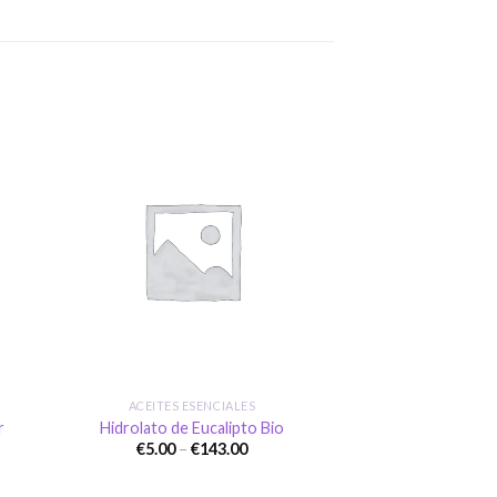
dir
Añadir
a
a la
 de
lista de
eos
deseos
+
ACEITES ESENCIALES
r
Hidrolato de Eucalipto Bio
Price
€
5.00
–
€
143.00
range:
€5.00
gh
through