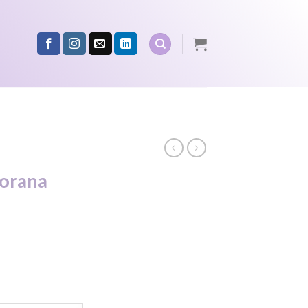
jorana
ce
ge:
00
ough