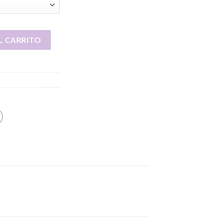
7.00
ntidad
L CARRITO