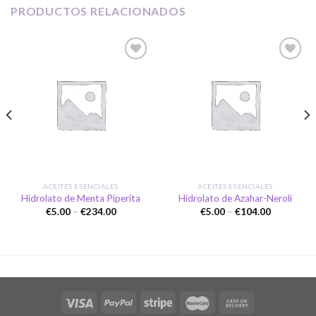
PRODUCTOS RELACIONADOS
Añadir
Añadir
a la
a la
lista de
lista de
deseos
deseos
ACEITES ESENCIALES
ACEITES ESENCIALES
Hidrolato de Menta Piperita
Hidrolato de Azahar-Neroli
Price
Price
€
5.00
–
€
234.00
€
5.00
–
€
104.00
range:
range:
€5.00
€5.00
through
through
€234.00
€104.00