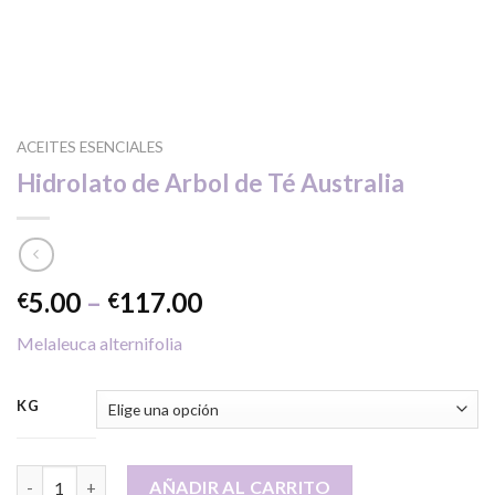
ACEITES ESENCIALES
Hidrolato de Arbol de Té Australia
Price
5.00
–
117.00
€
€
range:
Melaleuca alternifolia
€5.00
through
€117.00
KG
Hidrolato de Arbol de Té Australia cantidad
AÑADIR AL CARRITO