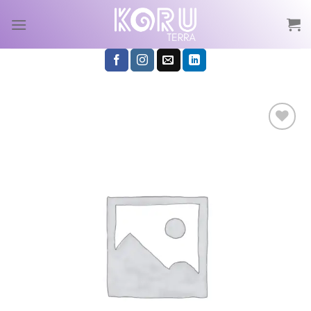
Skip
to
content
Añadir
a la
lista de
deseos