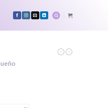
queño
ce
ge:
00
ough
0.00