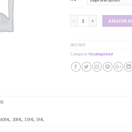
Orégano Carrasqueño cantida
AÑADIR A
SKU:
N/D
Categoría:
Uncategorized
0)
 60ML, 30ML, 15ML, 5ML