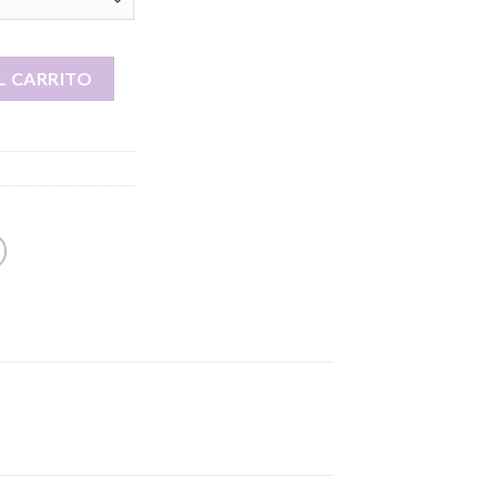
d
L CARRITO