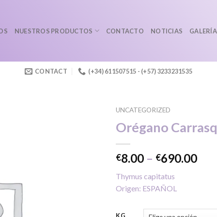
OS
NUESTROS PRODUCTOS
CONTACTO
NOTICIAS
GALERÍA
CONTACT
(+34) 611507515 - (+57) 3233231535
UNCATEGORIZED
Orégano Carras
Añadir
Pri
8.00
–
690.00
€
€
a la
ran
lista de
Thymus capitatus
deseos
€8.
Origen: ESPAÑOL
thr
€69
KG