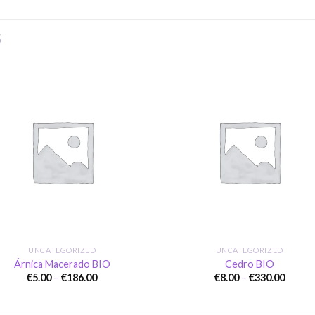
S
Añadir
Aña
a la
a l
lista de
lista
deseos
des
+
UNCATEGORIZED
UNCATEGORIZED
Árnica Macerado BIO
Cedro BIO
Price
Price
€
5.00
–
€
186.00
€
8.00
–
€
330.00
range:
range:
€5.00
€8.00
through
throu