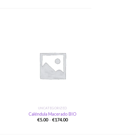
dir
Añadir
a
a la
 de
lista de
eos
deseos
+
UNCATEGORIZED
Caléndula Macerado BIO
Price
€
5.00
–
€
174.00
range:
€5.00
gh
through