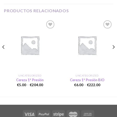
PRODUCTOS RELACIONADOS
Añadir
Añadir
a la
a la
lista de
lista de
deseos
deseos
UNCATEGORIZED
UNCATEGORIZED
Cereza 1ª Presión
Cereza 1ª Presión BIO
Price
Price
€
5.00
–
€
204.00
€
6.00
–
€
222.00
range:
range:
€5.00
€6.00
through
through
€204.00
€222.00