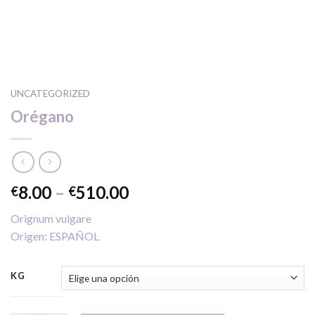
UNCATEGORIZED
Orégano
Price
8.00
–
510.00
€
€
range:
Orignum vulgare
€8.00
Origen: ESPAÑOL
through
€510.00
KG